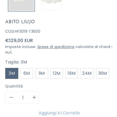
ABITO LIUJO
COD:
HF3019 T3630
Prezzo
€129,00 EUR
di
Imposte incluse.
Spese di spedizione
calcolate al check-
listino
out.
Taglia:
3M
3M
6M
9M
12M
18M
24M
36M
Quantità
Diminuisci
Aumenta
quantità
quantità
Aggiungi Al Carrello