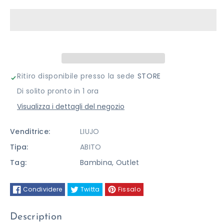
per
per
ABITO
ABITO
LIUJO
LIUJO
Ritiro disponibile presso la sede
STORE
Di solito pronto in 1 ora
Visualizza i dettagli del negozio
Venditrice:
LIUJO
Tipa:
ABITO
Tag:
Bambina
,
Outlet
Condividere
Twitta
Fissalo
Description