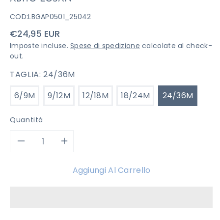
COD:
LBGAP0501_25042
Prezzo
€24,95 EUR
di
Imposte incluse.
Spese di spedizione
calcolate al check-
listino
out.
TAGLIA:
24/36M
6/9M
9/12M
12/18M
18/24M
24/36M
Quantità
Diminuisci
Aumenta
quantità
quantità
Aggiungi Al Carrello
per
per
ABITO
ABITO