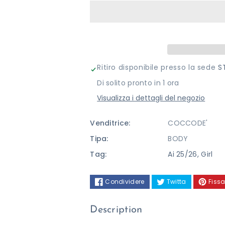
per
per
BODY
BODY
COCCODE&#39;
COCCODE&
FIRENZE
FIRENZE
Ritiro disponibile presso la sede
S
Di solito pronto in 1 ora
Visualizza i dettagli del negozio
Venditrice:
COCCODE'
Tipa:
BODY
Tag:
Ai 25/26
,
Girl
Condividere
Twitta
Fissa
Description