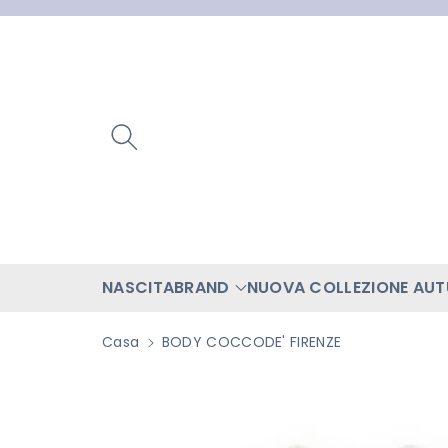
ttamente
ntenuti
NASCITA
BRAND
NUOVA COLLEZIONE AU
Casa
BODY COCCODE' FIRENZE
Passa Alle
Informazioni
Sul Prodotto