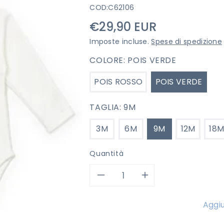
COD:
C62106
Prezzo
€29,90 EUR
di
Imposte incluse.
Spese di spedizione
listino
COLORE:
POIS VERDE
POIS ROSSO
POIS VERDE
TAGLIA:
9M
3M
6M
9M
12M
18
Quantità
Diminuisci
Aumenta
quantità
quantità
Aggiu