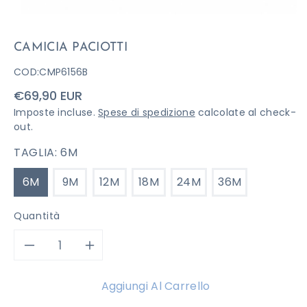
CAMICIA PACIOTTI
COD:
CMP6156B
Prezzo
€69,90 EUR
di
Imposte incluse.
Spese di spedizione
calcolate al check-
listino
out.
TAGLIA:
6M
6M
9M
12M
18M
24M
36M
Quantità
Diminuisci
Aumenta
quantità
quantità
Aggiungi Al Carrello