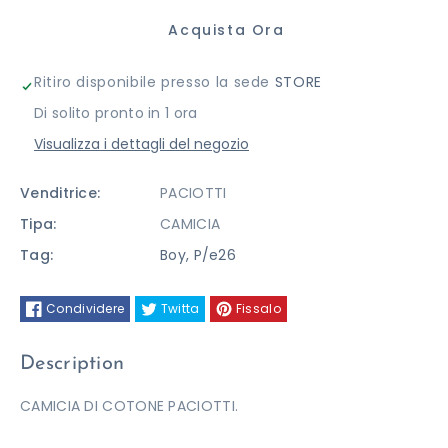
per
per
Acquista Ora
CAMICIA
CAMICIA
Ritiro disponibile presso la sede
STORE
PACIOTTI
PACIOTTI
Di solito pronto in 1 ora
Visualizza i dettagli del negozio
Venditrice:
PACIOTTI
Tipa:
CAMICIA
Tag:
Boy
,
P/e26
Condividere
Twitta
Fissalo
Description
CAMICIA DI COTONE PACIOTTI.