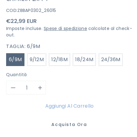
COD:
ZBBAP0302_26015
Prezzo
€22,99 EUR
di
Imposte incluse.
Spese di spedizione
calcolate al check-
listino
out.
TAGLIA:
6/9M
6/9M
9/12M
12/18M
18/24M
24/36M
Quantità
Diminuisci
Aumenta
quantità
quantità
Aggiungi Al Carrello
per
per
Acquista Ora
CAMICIA
CAMICIA