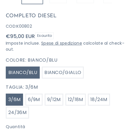
COMPLETO DIESEL
COD:
K00802
Prezzo
€95,00 EUR
Esaurito
di
Imposte incluse.
Spese di spedizione
calcolate al check-
listino
out.
COLORE:
BIANCO/BLU
BIANCO/BLU
BIANCO/GIALLO
TAGLIA:
3/6M
3/6M
6/9M
9/12M
12/18M
18/24M
24/36M
Quantità