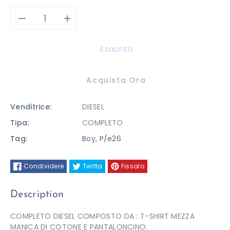
Diminuisci
Aumenta
quantità
quantità
Esaurito
per
per
Acquista Ora
COMPLETO
COMPLETO
Venditrice:
DIESEL
DIESEL
DIESEL
Tipa:
COMPLETO
Tag:
Boy
,
P/e26
Condividere
Twitta
Fissalo
Description
COMPLETO DIESEL COMPOSTO DA : T-SHIRT MEZZA
MANICA DI COTONE E PANTALONCINO.