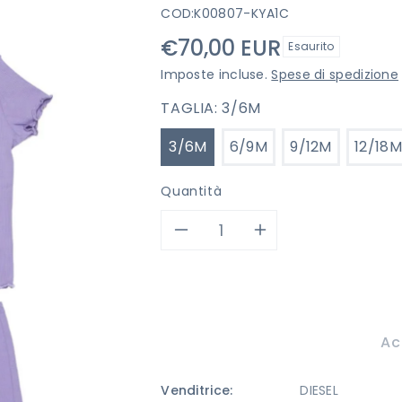
COD:
K00807-KYA1C
Prezzo
€70,00 EUR
Esaurito
di
Imposte incluse.
Spese di spedizione
listino
TAGLIA:
3/6M
3/6M
6/9M
9/12M
12/18M
Quantità
Diminuisci
Aumenta
quantità
quantità
per
per
Ac
COMPLETO
COMPLETO
Venditrice:
DIESEL
DIESEL
DIESEL