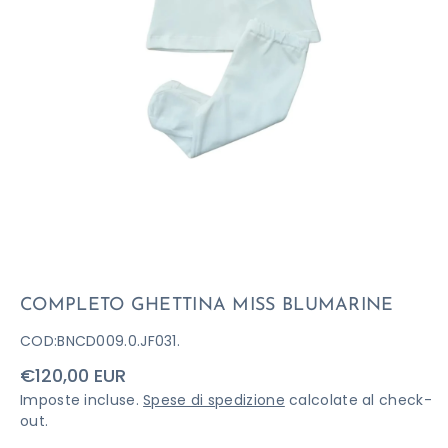
COMPLETO GHETTINA MISS BLUMARINE
COD:
BNCD009.0.JF031.
Prezzo
€120,00 EUR
di
Imposte incluse.
Spese di spedizione
calcolate al check-
listino
out.