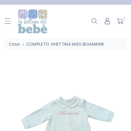
ttamente
ntenuti
0
Casa
COMPLETO GHETTINA MISS BLUMARINE
Passa Alle
Informazioni
Sul Prodotto