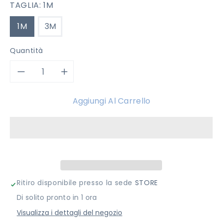
TAGLIA:
1M
1M
3M
Quantità
Diminuisci
Aumenta
quantità
quantità
Aggiungi Al Carrello
per
per
COMPLETO
COMPLETO
GHETTINA
GHETTINA
MISS
MISS
Ritiro disponibile presso la sede
STORE
Di solito pronto in 1 ora
BLUMARINE
BLUMARINE
Visualizza i dettagli del negozio