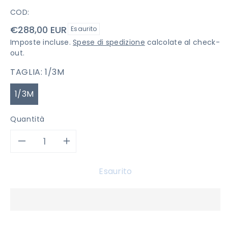
COD:
Prezzo
€288,00 EUR
Esaurito
di
Imposte incluse.
Spese di spedizione
calcolate al check-
listino
out.
TAGLIA:
1/3M
1/3M
Quantità
Diminuisci
Aumenta
quantità
quantità
Esaurito
per
per
CORREDO
CORREDO