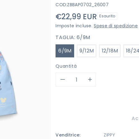
COD:
ZBBAP0702_26007
Prezzo
€22,99 EUR
Esaurito
di
Imposte incluse.
Spese di spedizione
listino
TAGLIA:
6/9M
6/9M
9/12M
12/18M
18/2
Quantità
Diminuisci
Aumenta
quantità
quantità
per
per
Ac
COSTUME
COSTUME
Venditrice:
ZIPPY
ZIPPY
ZIPPY