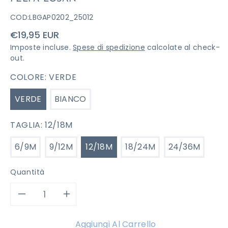
COD:
LBGAP0202_25012
Prezzo
€19,95 EUR
di
Imposte incluse.
Spese di spedizione
calcolate al check-
listino
out.
COLORE:
VERDE
VERDE
BIANCO
TAGLIA:
12/18M
6/9M
9/12M
12/18M
18/24M
24/36M
Quantità
Diminuisci
Aumenta
quantità
quantità
Aggiungi Al Carrello