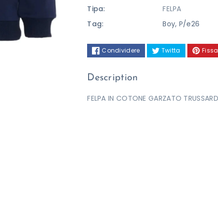
Tipa:
FELPA
Tag:
Boy
,
P/e26
Condividere
Twitta
Fissa
Description
FELPA IN COTONE GARZATO TRUSSARD