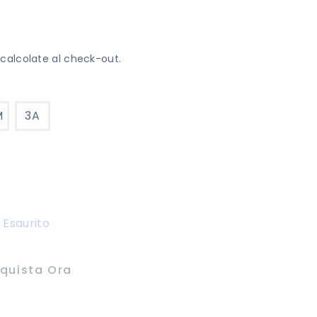
calcolate al check-out.
M
3A
Esaurito
quista Ora