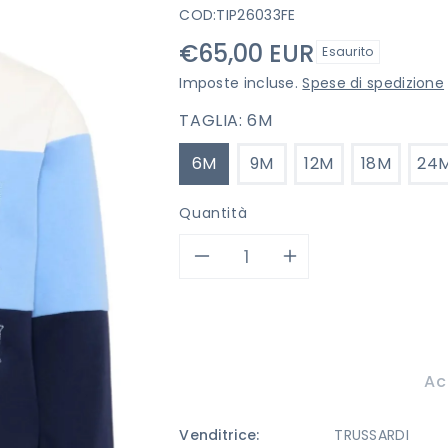
COD:
TIP26033FE
Prezzo
€65,00 EUR
Esaurito
di
Imposte incluse.
Spese di spedizione
listino
TAGLIA:
6M
6M
9M
12M
18M
24
Quantità
Diminuisci
Aumenta
quantità
quantità
per
per
Ac
FELPA
FELPA
Venditrice:
TRUSSARDI
TRUSSARDI
TRUSSARDI