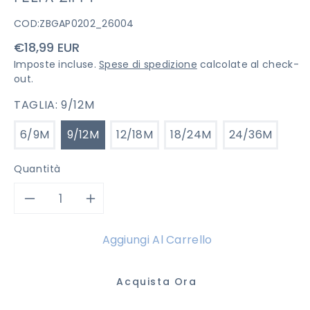
COD:
ZBGAP0202_26004
Prezzo
€18,99 EUR
di
Imposte incluse.
Spese di spedizione
calcolate al check-
listino
out.
TAGLIA:
9/12M
6/9M
9/12M
12/18M
18/24M
24/36M
Quantità
Diminuisci
Aumenta
quantità
quantità
Aggiungi Al Carrello
per
per
Acquista Ora
FELPA
FELPA