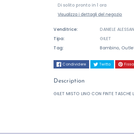
Di solito pronto in 1 ora
ALESSANDRINI
ALESSANDRI
Visualizza i dettagli del negozio
Venditrice:
DANIELE ALESSAN
Tipa:
GILET
Tag:
Bambino
,
Outle
Condividere
Twitta
Fissa
Description
GILET MISTO LINO CON FINTE TASCHE L