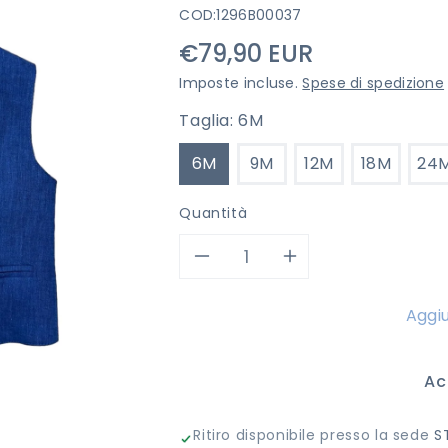
COD:
1296B00037
Prezzo
€79,90 EUR
di
Imposte incluse.
Spese di spedizione
listino
Taglia:
6M
6M
9M
12M
18M
24
Quantità
Diminuisci
Aumenta
quantità
quantità
Aggiu
per
per
Ac
GILET
GILET
Ritiro disponibile presso la sede
S
DANIELE
DANIELE