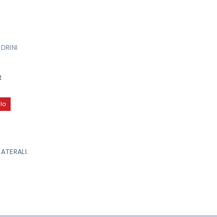
NI
DRINI
t
lo
ATERALI.