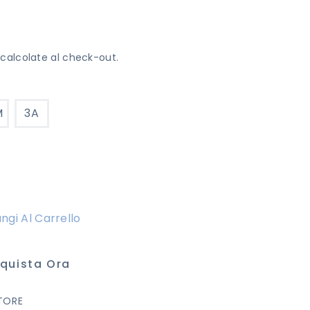
calcolate al check-out.
M
3A
ngi Al Carrello
quista Ora
TORE