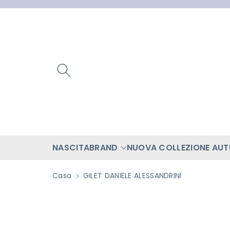
ttamente
ntenuti
NASCITA
BRAND
NUOVA COLLEZIONE AU
Casa
GILET DANIELE ALESSANDRINI
Passa Alle
Informazioni
Sul Prodotto