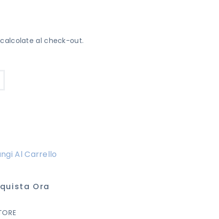
calcolate al check-out.
M
ngi Al Carrello
quista Ora
TORE