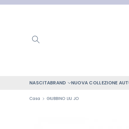
ttamente
ntenuti
NASCITA
BRAND
NUOVA COLLEZIONE AU
Casa
GIUBBINO LIU JO
Passa Alle
Informazioni
Sul Prodotto