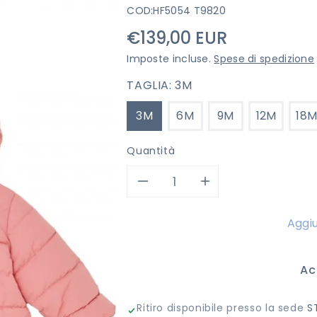
COD:
HF5054 T9820
Prezzo
€139,00 EUR
di
Imposte incluse.
Spese di spedizione
listino
TAGLIA:
3M
3M
6M
9M
12M
18
Quantità
Diminuisci
Aumenta
quantità
quantità
Aggiu
per
per
Ac
GIUBBINO
GIUBBINO
Ritiro disponibile presso la sede
S
LIU
LIU