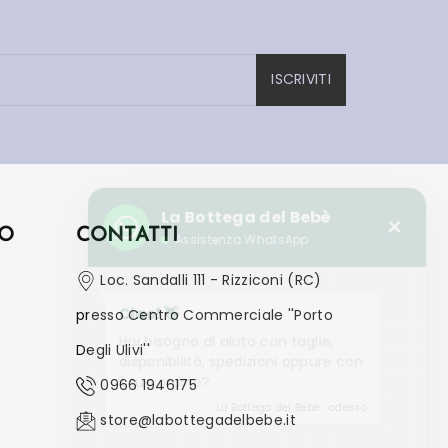
ISCRIVITI
La Bottega del Bebè
×
Assistenza WhatsApp
IO
CONTATTI
Loc. Sandalli 111 - Rizziconi (RC)
Ciao! 👋
presso Centro Commerciale ''Porto
Hai bisogno di aiuto con taglie,
disponibilità, spedizioni oppure con
Degli Ulivi''
il tuo ordine?
0966 1946175
La Bottega del Bebè · adesso
store@labottegadelbebe.it