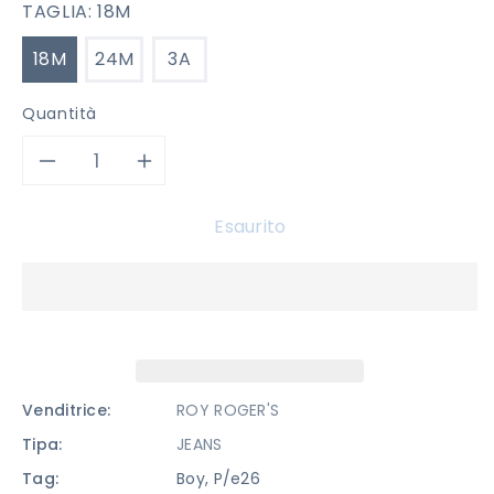
TAGLIA:
18M
18M
24M
3A
Quantità
Diminuisci
Aumenta
quantità
quantità
Esaurito
per
per
JEANS
JEANS
ROY
ROY
ROGER&#39;S
ROGER&#39;S
Venditrice:
ROY ROGER'S
Tipa:
JEANS
Tag:
Boy
,
P/e26