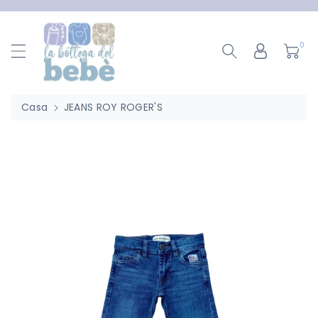
ttamente
ntenuti
0
Casa
JEANS ROY ROGER'S
Passa Alle
Informazioni
Sul Prodotto