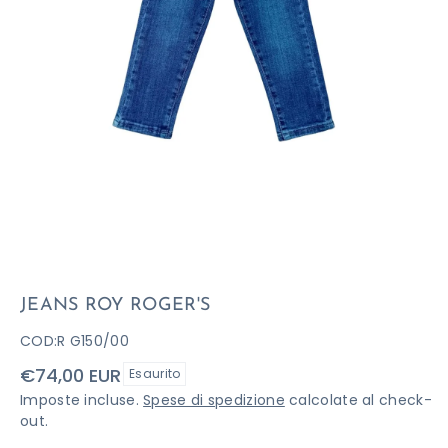
JEANS ROY ROGER'S
COD:
R G150/00
Prezzo
€74,00 EUR
Esaurito
di
Imposte incluse.
Spese di spedizione
calcolate al check-
listino
out.