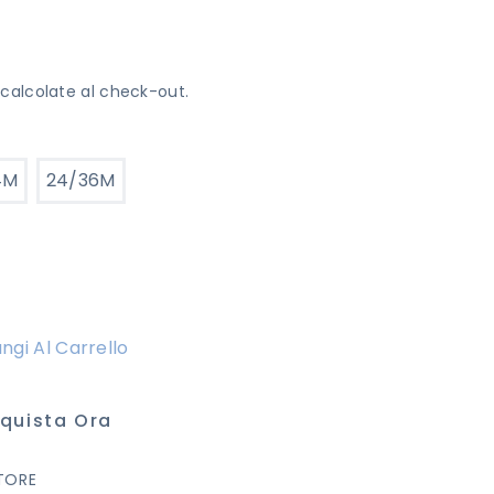
calcolate al check-out.
4M
24/36M
ngi Al Carrello
quista Ora
INO
TORE