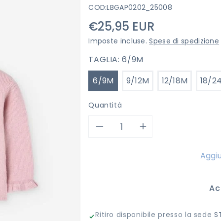
COD:
LBGAP0202_25008
Prezzo
€25,95 EUR
di
Imposte incluse.
Spese di spedizione
listino
TAGLIA:
6/9M
6/9M
9/12M
12/18M
18/2
Quantità
Diminuisci
Aumenta
quantità
quantità
Aggiu
per
per
Ac
MAGLIONCINO
MAGLIONC
Ritiro disponibile presso la sede
S
LOSAN
LOSAN