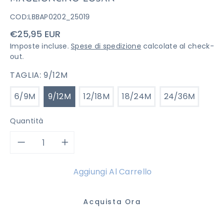
COD:
LBBAP0202_25019
Prezzo
€25,95 EUR
di
Imposte incluse.
Spese di spedizione
calcolate al check-
listino
out.
TAGLIA:
9/12M
6/9M
9/12M
12/18M
18/24M
24/36M
Quantità
Diminuisci
Aumenta
quantità
quantità
Aggiungi Al Carrello
per
per
Acquista Ora
MAGLIONCINO
MAGLIONCINO