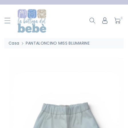
ttamente
ntenuti
0
Casa
PANTALONCINO MISS BLUMARINE
Passa Alle
Informazioni
Sul Prodotto