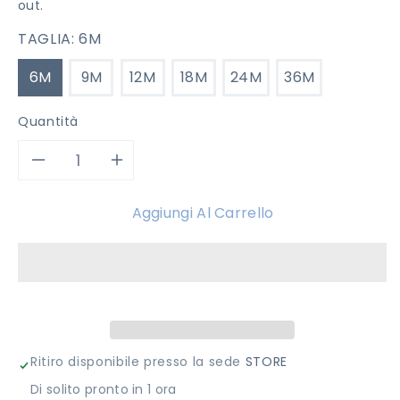
out.
TAGLIA:
6M
6M
9M
12M
18M
24M
36M
Quantità
Diminuisci
Aumenta
quantità
quantità
Aggiungi Al Carrello
per
per
PANTALONCINO
PANTALONCINO
MISS
MISS
BLUMARINE
BLUMARINE
Ritiro disponibile presso la sede
STORE
Di solito pronto in 1 ora