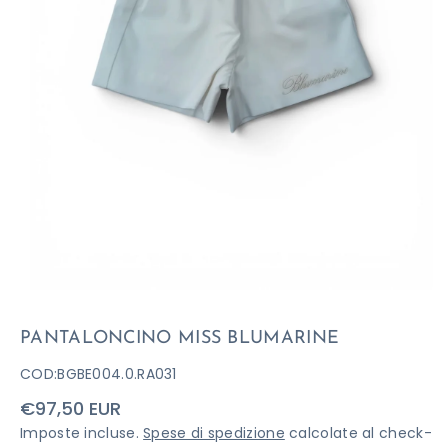
PANTALONCINO MISS BLUMARINE
COD:
BGBE004.0.RA031
Prezzo
€97,50 EUR
di
Imposte incluse.
Spese di spedizione
calcolate al check-
listino