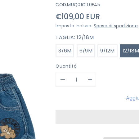
COD:
MUQ01O L0E45
Prezzo
€109,00 EUR
di
Imposte incluse.
Spese di spedizione
listino
TAGLIA:
12/18M
3/6M
6/9M
9/12M
12/18M
Quantità
Diminuisci
Aumenta
quantità
quantità
Aggiu
per
per
PANTALONCINO
PANTALON
MOSCHINO
MOSCHINO