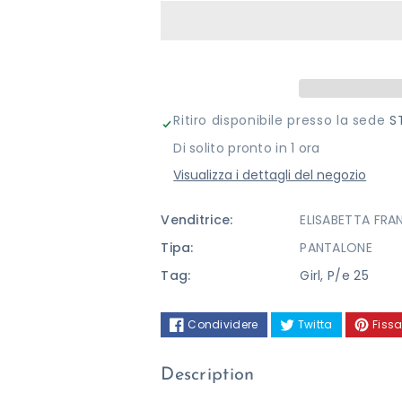
per
per
PANTALONE
PANTALON
ELISABETTA
ELISABETTA
FRANCHI
FRANCHI
Ritiro disponibile presso la sede
S
Di solito pronto in 1 ora
Visualizza i dettagli del negozio
Venditrice:
ELISABETTA FRA
Tipa:
PANTALONE
Tag:
Girl
,
P/e 25
Condividere
Twitta
Fissa
Description