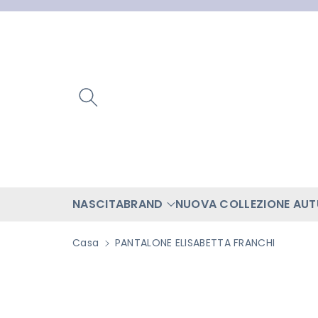
ttamente
ntenuti
NASCITA
BRAND
NUOVA COLLEZIONE AU
Casa
PANTALONE ELISABETTA FRANCHI
Passa Alle
Informazioni
Sul Prodotto