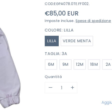
COD:
EGPA078.0TE.FF002.
Prezzo
€85,00 EUR
di
Imposte incluse.
Spese di spedizione
listino
COLORE:
LILLA
LILLA
VERDE MENTA
TAGLIA:
3A
6M
9M
12M
18M
2A
Quantità
Diminuisci
Aumenta
quantità
quantità
Aggiu