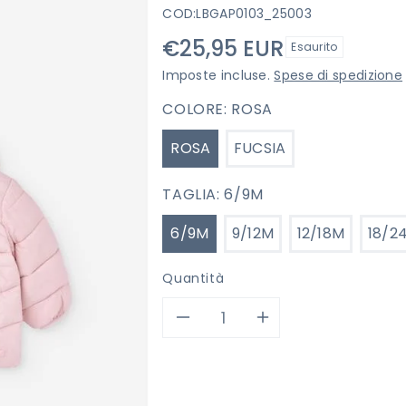
COD:
LBGAP0103_25003
Prezzo
€25,95 EUR
Esaurito
di
Imposte incluse.
Spese di spedizione
listino
COLORE:
ROSA
ROSA
FUCSIA
TAGLIA:
6/9M
6/9M
9/12M
12/18M
18/2
Quantità
Diminuisci
Aumenta
quantità
quantità