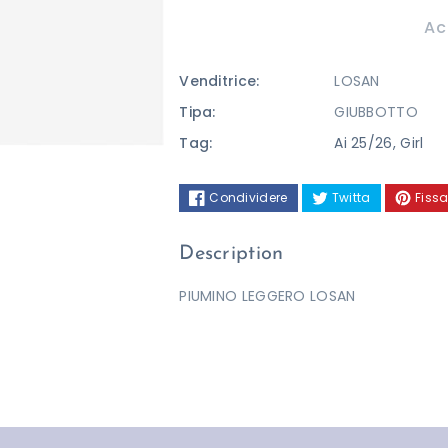
per
per
Ac
PIUMINO
PIUMINO
Venditrice:
LOSAN
LOSAN
LOSAN
Tipa:
GIUBBOTTO
Tag:
Ai 25/26
,
Girl
Condividere
Twitta
Fissa
Description
PIUMINO LEGGERO LOSAN