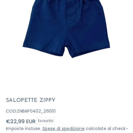
SALOPETTE ZIPPY
COD:
ZNBAP0402_26001
Prezzo
€22,99 EUR
Esaurito
di
Imposte incluse.
Spese di spedizione
calcolate al check-
listino