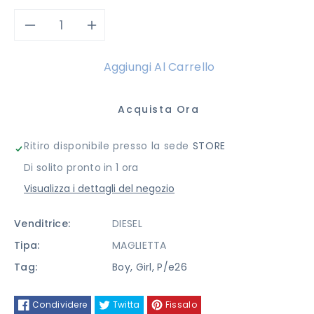
Diminuisci
Aumenta
quantità
quantità
Aggiungi Al Carrello
per
per
Acquista Ora
T-
T-
Ritiro disponibile presso la sede
STORE
SHIRT
SHIRT
Di solito pronto in 1 ora
DIESEL
DIESEL
Visualizza i dettagli del negozio
Venditrice:
DIESEL
Tipa:
MAGLIETTA
Tag:
Boy
,
Girl
,
P/e26
Condividere
Twitta
Fissalo