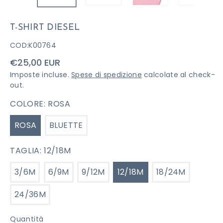
T-SHIRT DIESEL
COD:
K00764
Prezzo
€25,00 EUR
di
Imposte incluse.
Spese di spedizione
calcolate al check-
listino
out.
COLORE:
ROSA
ROSA
BLUETTE
TAGLIA:
12/18M
3/6M
6/9M
9/12M
12/18M
18/24M
24/36M
Quantità