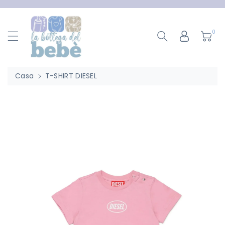
ttamente
ntenuti
0
Casa
T-SHIRT DIESEL
Passa Alle
Informazioni
Sul Prodotto