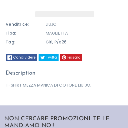
T-
T-
SHIRT
SHIRT
LIU
LIU
Venditrice:
LIUJO
Tipa:
MAGLIETTA
JO
JO
Tag:
Girl
,
P/e26
Condividere
Twitta
Fissalo
Description
T-SHIRT MEZZA MANICA DI COTONE LIU JO.
NON CERCARE PROMOZIONI. TE LE
MANDIAMO NOI!