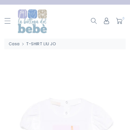
ttamente
ntenuti
0
Casa
T-SHIRT LIU JO
Passa Alle
Informazioni
Sul Prodotto