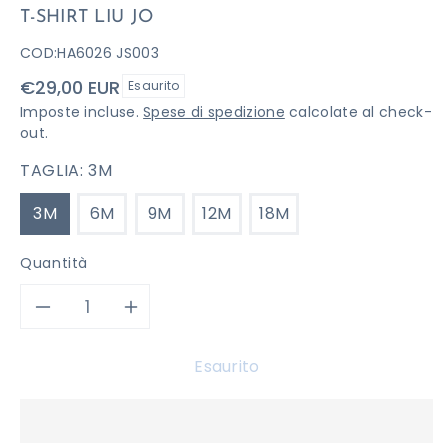
T-SHIRT LIU JO
COD:
HA6026 JS003
Prezzo
€29,00 EUR
Esaurito
di
Imposte incluse.
Spese di spedizione
calcolate al check-
listino
out.
TAGLIA:
3M
3M
6M
9M
12M
18M
Quantità
Diminuisci
Aumenta
quantità
quantità
Esaurito
per
per