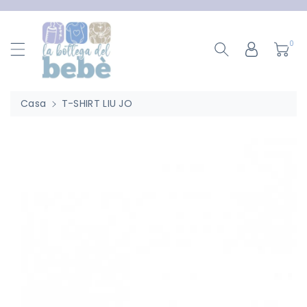
ttamente
ntenuti
0
Casa
T-SHIRT LIU JO
Passa Alle
Informazioni
Sul Prodotto