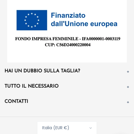
La Bottega del Bebè
×
Assistenza WhatsApp
Ciao! 👋
HAI UN DUBBIO SULLA TAGLIA?
Hai bisogno di aiuto con taglie,
disponibilità, spedizioni oppure con
TUTTO IL NECESSARIO
il tuo ordine?
La Bottega del Bebè · adesso
CONTATTI
Avvia la chat
Italia (EUR €)