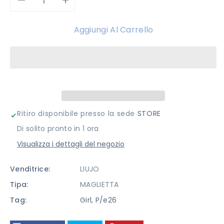
Diminuisci
Aumenta
quantità
quantità
Aggiungi Al Carrello
per
per
T-
T-
SHIRT
SHIRT
LIU
LIU
Ritiro disponibile presso la sede
STORE
Di solito pronto in 1 ora
JO
JO
Visualizza i dettagli del negozio
Venditrice:
LIUJO
Tipa:
MAGLIETTA
Tag:
Girl
,
P/e26