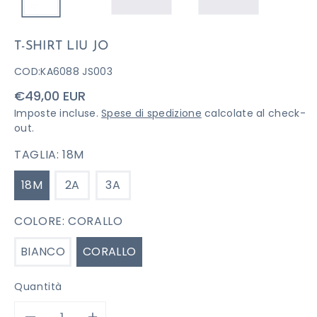
T-SHIRT LIU JO
COD:
KA6088 JS003
Prezzo
€49,00 EUR
di
Imposte incluse.
Spese di spedizione
calcolate al check-
listino
out.
TAGLIA:
18M
18M
2A
3A
COLORE:
CORALLO
BIANCO
CORALLO
Quantità