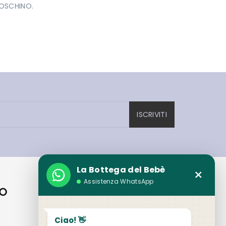
OSCHINO.
ISCRIVITI
La Bottega del Bebè
×
Assistenza WhatsApp
IO
CONTATTI
Loc. Sandalli 111 - Rizziconi (RC)
Ciao! 👋