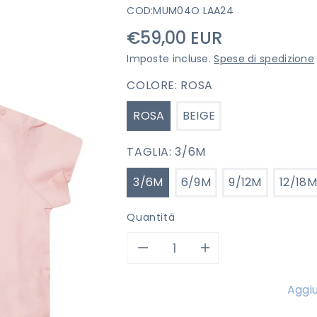
COD:
MUM04O LAA24
Prezzo
€59,00 EUR
di
Imposte incluse.
Spese di spedizione
listino
COLORE:
ROSA
ROSA
BEIGE
TAGLIA:
3/6M
3/6M
6/9M
9/12M
12/18M
Quantità
Diminuisci
Aumenta
quantità
quantità
Aggiu