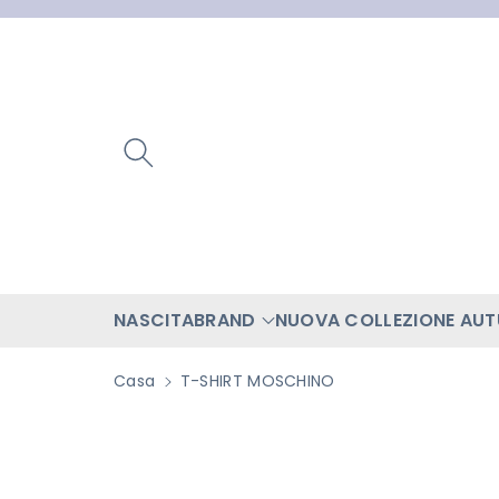
ttamente
ntenuti
NASCITA
BRAND
NUOVA COLLEZIONE AU
Casa
T-SHIRT MOSCHINO
Passa Alle
Informazioni
Sul Prodotto