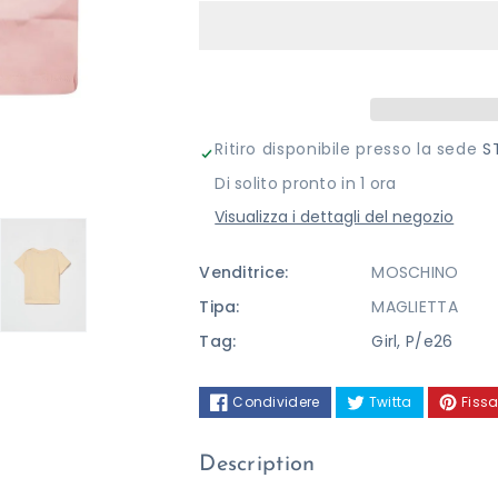
per
per
T-
T-
SHIRT
SHIRT
MOSCHINO
MOSCHINO
Ritiro disponibile presso la sede
S
Di solito pronto in 1 ora
Visualizza i dettagli del negozio
Venditrice:
MOSCHINO
Tipa:
MAGLIETTA
Tag:
Girl
,
P/e26
Condividere
Twitta
Fissa
Description