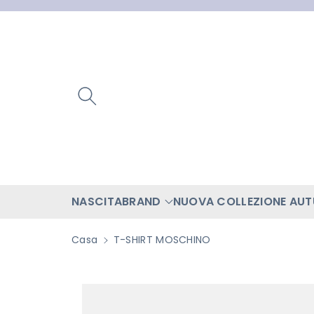
ttamente
ntenuti
NASCITA
BRAND
NUOVA COLLEZIONE AU
Casa
T-SHIRT MOSCHINO
Passa Alle
Informazioni
Sul Prodotto