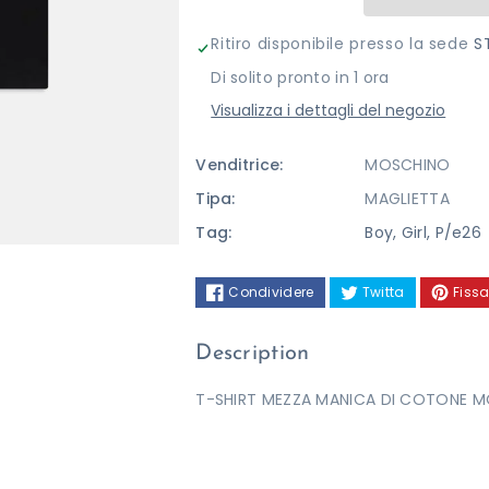
MOSCHINO
MOSCHINO
Ritiro disponibile presso la sede
S
Di solito pronto in 1 ora
Visualizza i dettagli del negozio
Venditrice:
MOSCHINO
Tipa:
MAGLIETTA
Tag:
Boy
,
Girl
,
P/e26
Condividere
Twitta
Fissa
Description
T-SHIRT MEZZA MANICA DI COTONE M