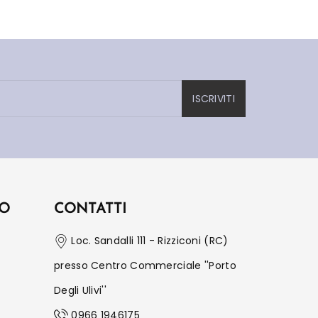
ISCRIVITI
IO
CONTATTI
Loc. Sandalli 111 - Rizziconi (RC)
presso Centro Commerciale ''Porto
Degli Ulivi''
0966 1946175