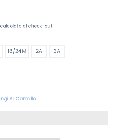
calcolate al check-out.
18/24M
2A
3A
ngi Al Carrello