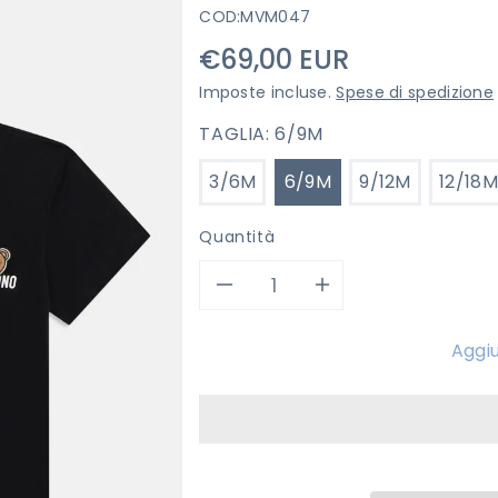
COD:
MVM047
Prezzo
€69,00 EUR
di
Imposte incluse.
Spese di spedizione
listino
TAGLIA:
6/9M
3/6M
6/9M
9/12M
12/18M
Quantità
Diminuisci
Aumenta
quantità
quantità
Aggiu
per
per
T-
T-
SHIRT
SHIRT