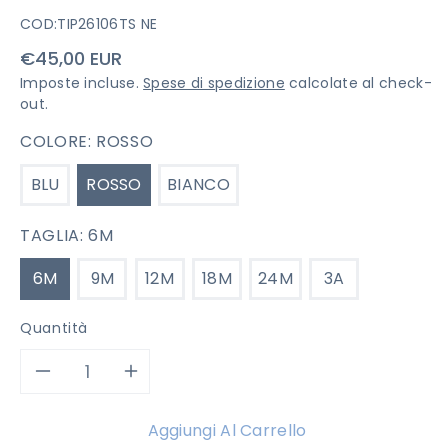
COD:
TIP26106TS NE
Prezzo
€45,00 EUR
di
Imposte incluse.
Spese di spedizione
calcolate al check-
listino
out.
COLORE:
ROSSO
BLU
ROSSO
BIANCO
TAGLIA:
6M
6M
9M
12M
18M
24M
3A
Quantità
Diminuisci
Aumenta
quantità
quantità
Aggiungi Al Carrello