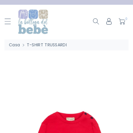
ttamente
ntenuti
0
Casa
T-SHIRT TRUSSARDI
Passa Alle
Informazioni
Sul Prodotto