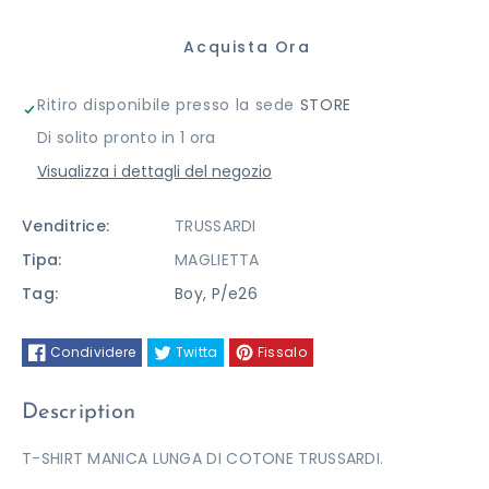
per
per
Acquista Ora
T-
T-
Ritiro disponibile presso la sede
STORE
SHIRT
SHIRT
Di solito pronto in 1 ora
TRUSSARDI
TRUSSARDI
Visualizza i dettagli del negozio
Venditrice:
TRUSSARDI
Tipa:
MAGLIETTA
Tag:
Boy
,
P/e26
Condividere
Twitta
Fissalo
Description
T-SHIRT MANICA LUNGA DI COTONE TRUSSARDI.