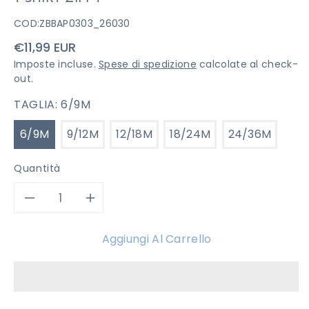
COD:
ZBBAP0303_26030
Prezzo
€11,99 EUR
di
Imposte incluse.
Spese di spedizione
calcolate al check-
listino
out.
TAGLIA:
6/9M
6/9M
9/12M
12/18M
18/24M
24/36M
Quantità
Diminuisci
Aumenta
quantità
quantità
Aggiungi Al Carrello
per
per
T-
T-