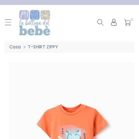
ttamente
ntenuti
0
Casa
T-SHIRT ZIPPY
Passa Alle
Informazioni
Sul Prodotto