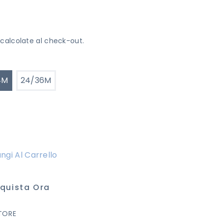
calcolate al check-out.
4M
24/36M
ngi Al Carrello
quista Ora
TORE