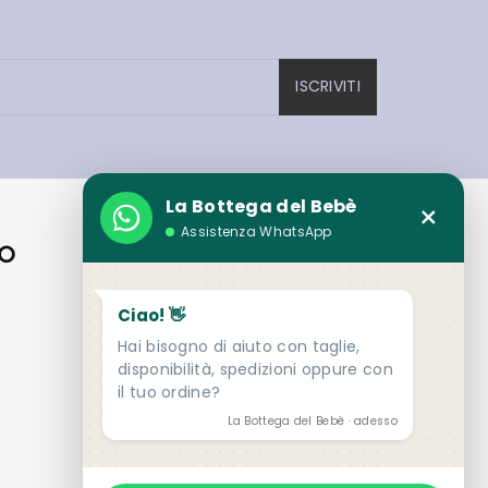
ISCRIVITI
La Bottega del Bebè
×
Assistenza WhatsApp
IO
CONTATTI
Loc. Sandalli 111 - Rizziconi (RC)
Ciao! 👋
presso Centro Commerciale ''Porto
Hai bisogno di aiuto con taglie,
disponibilità, spedizioni oppure con
Degli Ulivi''
il tuo ordine?
0966 1946175
La Bottega del Bebè · adesso
store@labottegadelbebe.it