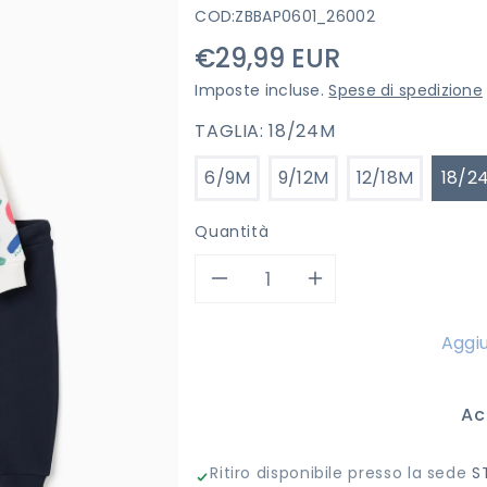
COD:
ZBBAP0601_26002
Prezzo
€29,99 EUR
di
Imposte incluse.
Spese di spedizione
listino
TAGLIA:
18/24M
6/9M
9/12M
12/18M
18/2
Quantità
Diminuisci
Aumenta
quantità
quantità
Aggiu
per
per
Ac
TUTA
TUTA
Ritiro disponibile presso la sede
S
ZIPPY
ZIPPY