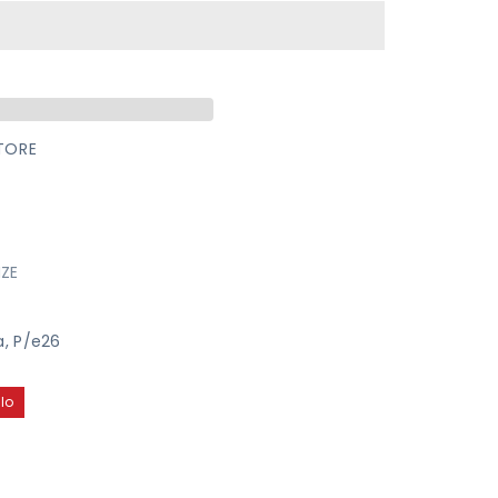
#39;
TORE
ZE
a
,
P/e26
lo