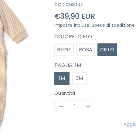
COD:
C63007
Prezzo
€39,90 EUR
di
Imposte incluse.
Spese di spedizione
listino
COLORE:
CIELO
BEIGE
ROSA
CIELO
TAGLIA:
1M
1M
3M
Quantità
Diminuisci
Aumenta
quantità
quantità
Aggiu