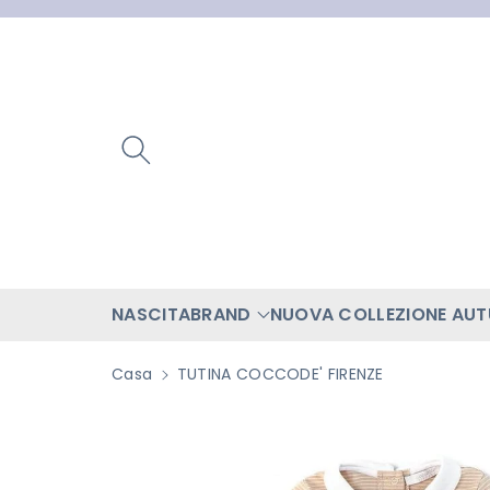
ttamente
ntenuti
NASCITA
BRAND
NUOVA COLLEZIONE AU
Casa
TUTINA COCCODE' FIRENZE
Passa Alle
Informazioni
Sul Prodotto