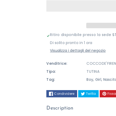
per
per
TUTINA
TUTINA
COCCODE&#39;
COCCODE&
FIRENZE
FIRENZE
Ritiro disponibile presso la sede
S
Di solito pronto in 1 ora
Visualizza i dettagli del negozio
Venditrice:
COCCODE'FIREN
Tipa:
TUTINA
Tag:
Boy
,
Girl
,
Nascit
Condividere
Twitta
Fissa
Description