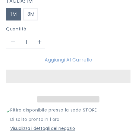
TAGLIA:
1M
1M
3M
Quantità
Diminuisci
Aumenta
quantità
quantità
Aggiungi Al Carrello
per
per
TUTINA
TUTINA
COCCODE&#39;
COCCODE&#39;
FIRENZE
FIRENZE
Ritiro disponibile presso la sede
STORE
Di solito pronto in 1 ora
Visualizza i dettagli del negozio