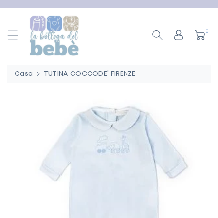
ttamente
ntenuti
0
Casa
TUTINA COCCODE' FIRENZE
Passa Alle
Informazioni
Sul Prodotto