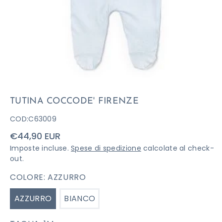
TUTINA COCCODE' FIRENZE
COD:
C63009
Prezzo
€44,90 EUR
di
Imposte incluse.
Spese di spedizione
calcolate al check-
listino
out.
COLORE:
AZZURRO
AZZURRO
BIANCO